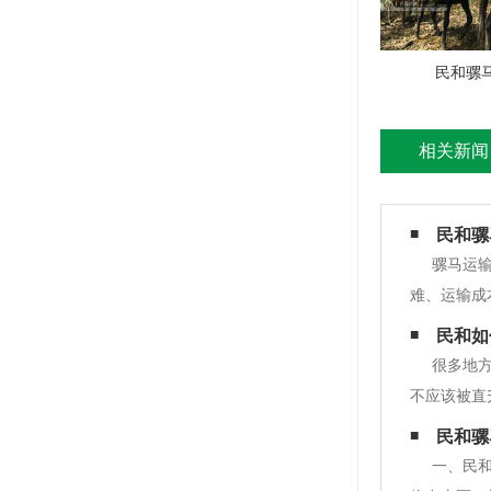
民和骡
相关新闻
民和骡
骡马运
难、运输成
民和如
很多地
不应该被直
常用骡子搬
民和骡
头专门针对
一、民