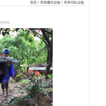
首页
>
民和骡马运输
>
民和马队运输
06978次